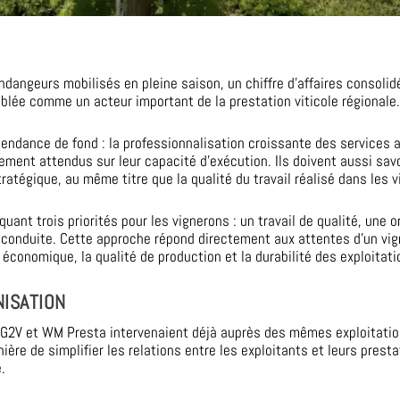
dangeurs mobilisés en pleine saison, un chiffre d’affaires consolid
lée comme un acteur important de la prestation viticole régionale
 tendance de fond : la professionnalisation croissante des services 
ement attendus sur leur capacité d’exécution. Ils doivent aussi savoi
ratégique, au même titre que la qualité du travail réalisé dans les v
nt trois priorités pour les vignerons : un travail de qualité, une o
 de conduite. Cette approche répond directement aux attentes d’un vi
économique, la qualité de production et la durabilité des exploitati
ISATION
n. G2V et WM Presta intervenaient déjà auprès des mêmes exploitati
e de simplifier les relations entre les exploitants et leurs prestat
.