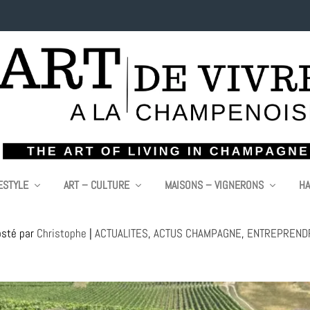
ESTYLE
ART – CULTURE
MAISONS – VIGNERONS
HA
 PRESTATION VITICOLE CHANGE D’ÉCHELLE 
osté par
Christophe
|
ACTUALITES
,
ACTUS CHAMPAGNE
,
ENTREPREND