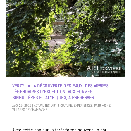
VERZY : A LA DÉCOUVERTE DES FAUX, DES ARBRES
LÉGENDAIRES D’EXCEPTION, AUX FORMES
SINGULIÈRES ET ATYPIQUES, À PRÉSERVER.
Août 25, 2022
|
ACTUALITES
,
ART & CULTURE
,
EXPERIENCES
,
PATRIMOINE
,
VILLAGES DE CHAMPAGNE
Avec cette chaleur, la forêt forme souvent un abri