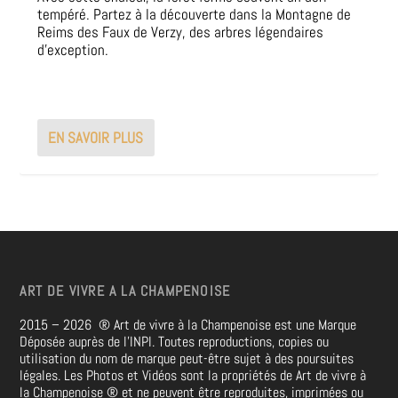
tempéré. Partez à la découverte dans la Montagne de
Reims des Faux de Verzy, des arbres légendaires
d’exception.
EN SAVOIR PLUS
ART DE VIVRE A LA CHAMPENOISE
2015 – 2026
®
Art de vivre à la Champenoise est une Marque
Déposée auprès de l’INPI. Toutes reproductions, copies ou
utilisation du nom de marque peut-être sujet à des poursuites
légales. Les Photos et Vidéos sont la propriétés de
Art de vivre à
la Champenoise
®
et ne peuvent être reproduites, imprimées ou