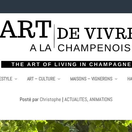
ESTYLE
ART – CULTURE
MAISONS – VIGNERONS
HA
(X)LÀ L’ÉTÉ ! FAIT VIBRER ÉPERNAY EN JUI
Posté par
Christophe
|
ACTUALITES
,
ANIMATIONS