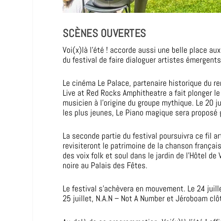
SCÈNES OUVERTES
Voi(x)là l’été ! accorde aussi une belle place au
du festival de faire dialoguer artistes émergents
Le cinéma Le Palace, partenaire historique du r
Live at Red Rocks Amphitheatre a fait plonger le 
musicien à l’origine du groupe mythique. Le 20 ju
les plus jeunes, Le Piano magique sera proposé g
La seconde partie du festival poursuivra ce fil a
revisiteront le patrimoine de la chanson françai
des voix folk et soul dans le jardin de l’Hôtel d
noire au Palais des Fêtes.
Le festival s’achèvera en mouvement. Le 24 juil
25 juillet, N.A.N – Not A Number et Jéroboam clôt