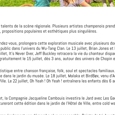
x talents de la scène régionale. Plusieurs artistes champenois prend
, propositions populaires et esthétiques plus singulières.
endez-vous, prolongera cette exploration musicale avec plusieurs do
public dans l’univers du Wu-Tang Clan. Le 13 juillet, Brian Jones et 
illet, It’s Never Over, Jeff Buckley retracera la vie du chanteur disp
ratuitement le 15 juillet, dès 3 ans, autour des univers de Chopin 
rtistique entre chanson française, folk, soul et spectacles familiaux.
se dans le jardin du musée. Le 18 juillet, Malaka et BirdBøx, venu d
e Ville. Le 22 juillet, Oh Yeah ! Oh Yeah ! entraînera les enfants dès
let, la Compagnie Jacqueline Cambouis investira le Jard avec Les Ga
ureront cette édition dans le jardin de l’Hôtel de Ville, entre cold w