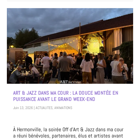
ART & JAZZ DANS MA COUR : LA DOUCE MONTÉE EN
PUISSANCE AVANT LE GRAND WEEK-END
Juin 13, 2026
|
ACTUALITES
,
ANIMATIONS
À Hermonville, la soirée Off d’Art & Jazz dans ma cour
a réuni bénévoles, partenaires, élus et artistes avant