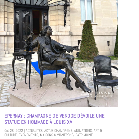
EPERNAY : CHAMPAGNE DE VENOGE DÉVOILE UNE
STATUE EN HOMMAGE À LOUIS XV
Oct 26, 2022
|
ACTUALITES
,
ACTUS CHAMPAGNE
,
ANIMATIONS
,
ART &
CULTURE
,
EVENEMENTS
,
MAISONS & VIGNERONS
,
PATRIMOINE