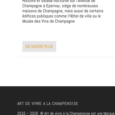
Histoire et balade nocturne sur l’Avenue de
Champagne à Epernay, siège de nombreuses
maisons de Champagne, mais aussi de certains
édifices publiques comme l’Hôtel de ville ou le
Musée des Vins de Champagne
EN SAVOIR PLUS
ART DE VIVRE A LA CHAMPENOISE
2015 – 2026
®
Art de vivre à la Champenoise est une Marque