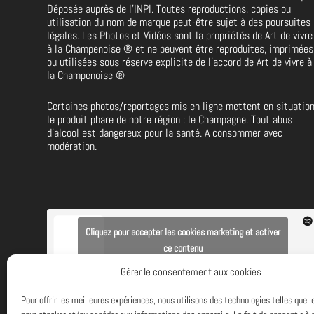
Déposée auprès de l’INPI. Toutes reproductions, copies ou
utilisation du nom de marque peut-être sujet à des poursuites
légales. Les Photos et Vidéos sont la propriétés de
Art de vivre
à la Champenoise
®
et ne peuvent être reproduites, imprimées
ou utilisées sous réserve explicite de l’accord de Art de vivre à
la Champenoise
®
Certaines photos/reportages mis en ligne mettent en situatio
le produit phare de notre région : le Champagne. Tout abus
d’alcool est dangereux pour la santé. A consommer avec
modération.
Cliquez pour accepter les cookies marketing et activer
ce contenu
Gérer le consentement aux cookies
ECOUTEZ de la bonne musique avec
ART DE VIVRE A LA
CHAMPENOISE
et
SPOTIFY
Pour offrir les meilleures expériences, nous utilisons des technologies telles que 