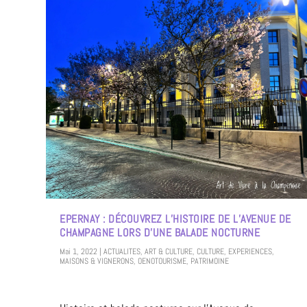
EPERNAY : DÉCOUVREZ L’HISTOIRE DE L’AVENUE DE
CHAMPAGNE LORS D’UNE BALADE NOCTURNE
Mai 1, 2022
|
ACTUALITES
,
ART & CULTURE
,
CULTURE
,
EXPERIENCES
,
MAISONS & VIGNERONS
,
OENOTOURISME
,
PATRIMOINE