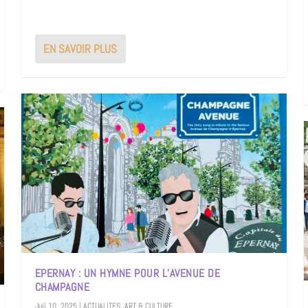
EN SAVOIR PLUS
EPERNAY : UN HYMNE POUR L’AVENUE DE
CHAMPAGNE
Juil 10, 2025
|
ACTUALITES
,
ART & CULTURE