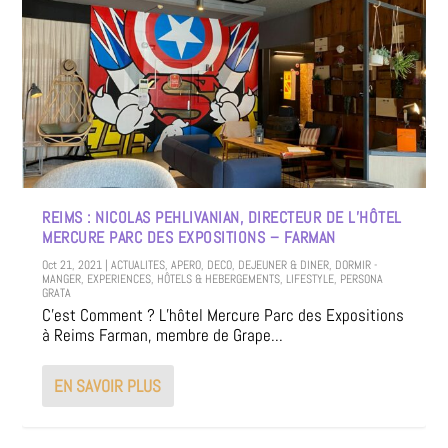
REIMS : NICOLAS PEHLIVANIAN, DIRECTEUR DE L’HÔTEL
MERCURE PARC DES EXPOSITIONS – FARMAN
Oct 21, 2021
|
ACTUALITES
,
APERO
,
DECO
,
DEJEUNER & DINER
,
DORMIR -
MANGER
,
EXPERIENCES
,
HÔTELS & HEBERGEMENTS
,
LIFESTYLE
,
PERSONA
GRATA
C’est Comment ? L’hôtel Mercure Parc des Expositions
à Reims Farman, membre de Grape...
EN SAVOIR PLUS