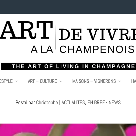
ESTYLE
ART – CULTURE
MAISONS – VIGNERONS
HA
: L’HEBDO EN VIDÉO ART DE VIVRE A LA C
Posté par
Christophe
|
ACTUALITES
,
EN BREF - NEWS