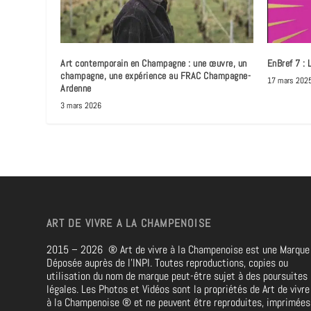
Art contemporain en Champagne : une œuvre, un
EnBref 7 : 
champagne, une expérience au FRAC Champagne-
17 mars 202
Ardenne
3 mars 2026
ART DE VIVRE A LA CHAMPENOISE
2015 – 2026
®
Art de vivre à la Champenoise est une Marque
Déposée auprès de l’INPI. Toutes reproductions, copies ou
utilisation du nom de marque peut-être sujet à des poursuites
légales. Les Photos et Vidéos sont la propriétés de
Art de vivre
à la Champenoise
®
et ne peuvent être reproduites, imprimées