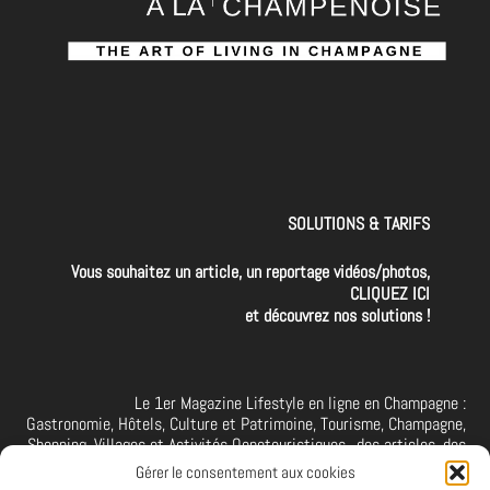
SOLUTIONS & TARIFS
Vous souhaitez un article, un reportage vidéos/photos,
CLIQUEZ ICI
et découvrez nos solutions !
Le 1er Magazine Lifestyle en ligne en Champagne :
Gastronomie, Hôtels, Culture et Patrimoine, Tourisme, Champagne,
Shopping, Villages et Activités Oenotouristiques.. des articles, des
interviews, des vidéos et photos de la Champagne. A retrouver et à
Gérer le consentement aux cookies
suivre aussi sur facebook I X I Threads I YouTube I TikTok I