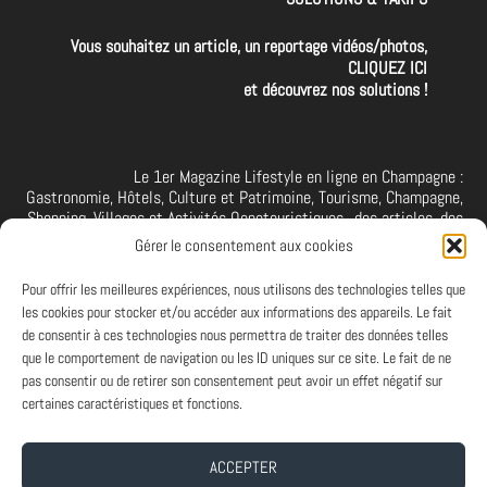
Vous souhaitez un article, un reportage vidéos/photos,
CLIQUEZ ICI
et découvrez nos solutions !
Le 1er Magazine Lifestyle en ligne en Champagne :
Gastronomie, Hôtels, Culture et Patrimoine, Tourisme, Champagne,
Shopping, Villages et Activités Oenotouristiques.. des articles, des
interviews, des vidéos et photos de la Champagne. A retrouver et à
Gérer le consentement aux cookies
suivre aussi sur facebook I X I Threads I YouTube I TikTok I
Instagram I Linkedin
Pour offrir les meilleures expériences, nous utilisons des technologies telles que
les cookies pour stocker et/ou accéder aux informations des appareils. Le fait
de consentir à ces technologies nous permettra de traiter des données telles
que le comportement de navigation ou les ID uniques sur ce site. Le fait de ne
PARTENAIRES
pas consentir ou de retirer son consentement peut avoir un effet négatif sur
Et vous ? Vous souhaitez devenir Partenaire d'Art de Vivre à la
certaines caractéristiques et fonctions.
Champenoise, n'hésitez pas à nous contacter.
ACCEPTER