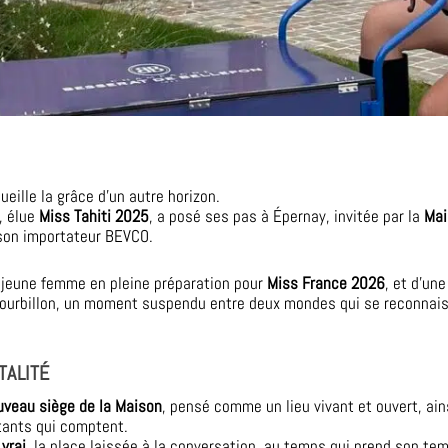
ueille la grâce d’un autre horizon.
, élue
Miss Tahiti 2025
, a posé ses pas à Épernay, invitée par la
Mai
 son importateur BEVCO.
ne jeune femme en pleine préparation pour
Miss France 2026
, et d’un
tourbillon, un moment suspendu entre deux mondes qui se reconnaiss
TALITÉ
uveau siège de la Maison
, pensé comme un lieu vivant et ouvert, ain
tants qui comptent.
u
vrai
, la place laissée à la conversation, au temps qui prend son te