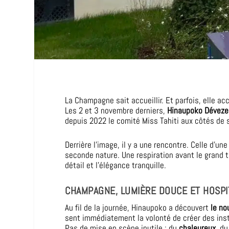
La Champagne sait accueillir. Et parfois, elle acc
Les 2 et 3 novembre derniers,
Hinaupoko Déveze
depuis 2022 le comité Miss Tahiti aux côtés de
Derrière l’image, il y a une rencontre. Celle d’u
seconde nature. Une respiration avant le grand 
détail et l’élégance tranquille.
CHAMPAGNE, LUMIÈRE DOUCE ET HOSPI
Au fil de la journée, Hinaupoko a découvert
le no
sent immédiatement la volonté de créer des ins
Pas de mise en scène inutile : du
chaleureux
, d