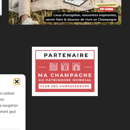
les cookies
ces
e navigation
tement peut