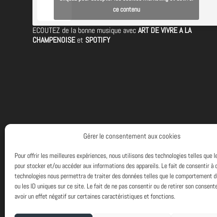
ce contenu
ECOUTEZ de la bonne musique avec
ART DE VIVRE A LA
CHAMPENOISE
et
SPOTIFY
Gérer le consentement aux cookies
Pour offrir les meilleures expériences, nous utilisons des technologies telles que 
pour stocker et/ou accéder aux informations des appareils. Le fait de consentir à 
technologies nous permettra de traiter des données telles que le comportement d
ou les ID uniques sur ce site. Le fait de ne pas consentir ou de retirer son consen
avoir un effet négatif sur certaines caractéristiques et fonctions.