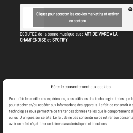
Cliquez pour accepter les cookies marketing et activer
ce contenu
ECOUTEZ de la bonne musique avec
ART DE VIVRE A LA
CHAMPENOISE
et
SPOTIFY
Gérer le consentement aux cookies
Pour offrir les meilleures expériences, nous utilisons des technologies telles que 
pour stocker et/ou accéder aux informations des appareils. Le fait de consentir à 
technologies nous permettra de traiter des données telles que le comportement d
ou les ID uniques sur ce site. Le fait de ne pas consentir ou de retirer son consen
avoir un effet négatif sur certaines caractéristiques et fonctions.