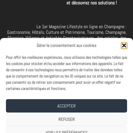
et découvrez nos solutions !
Le 1er Magazine Lifestyle en ligne en Champagne :
Gastronomie, Hôtels, Culture et Patrimoine, Tourisme, Champagne,
Shopping, Villages et Activités Oenotouristiques.. des articles, des
interviews, des vidéos et photos de la Champagne. A retrouver et à
Gérer le consentement aux cookies
suivre aussi sur facebook I X I Threads I YouTube I TikTok I
Instagram I Linkedin
Pour offrir les meilleures expériences, nous utilisons des technologies telles que
les cookies pour stocker et/ou accéder aux informations des appareils. Le fait
de consentir à ces technologies nous permettra de traiter des données telles
que le comportement de navigation ou les ID uniques sur ce site. Le fait de ne
PARTENAIRES
pas consentir ou de retirer son consentement peut avoir un effet négatif sur
Et vous ? Vous souhaitez devenir Partenaire d'Art de Vivre à la
certaines caractéristiques et fonctions.
Champenoise, n'hésitez pas à nous contacter.
ACCEPTER
A PROPOS
-
ABONNEMENT NEWSLETTER
-
MENTIONS LEGALES
REFUSER
VOIR LES PRÉFÉRENCES