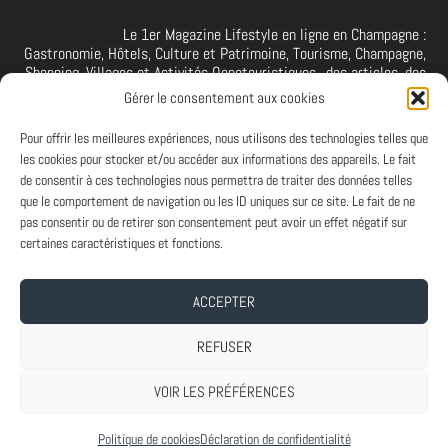
Le 1er Magazine Lifestyle en ligne en Champagne :
Gastronomie, Hôtels, Culture et Patrimoine, Tourisme, Champagne,
Shopping, Villages et Activités Oenotouristiques.. des articles, des
interviews, des vidéos et photos de la Champagne. A retrouver et à
Gérer le consentement aux cookies
suivre aussi sur facebook I X I Threads I YouTube I TikTok I
Instagram I Linkedin
Pour offrir les meilleures expériences, nous utilisons des technologies telles que
les cookies pour stocker et/ou accéder aux informations des appareils. Le fait
de consentir à ces technologies nous permettra de traiter des données telles
que le comportement de navigation ou les ID uniques sur ce site. Le fait de ne
PARTENAIRES
pas consentir ou de retirer son consentement peut avoir un effet négatif sur
Et vous ? Vous souhaitez devenir Partenaire d'Art de Vivre à la
certaines caractéristiques et fonctions.
Champenoise, n'hésitez pas à nous contacter.
ACCEPTER
A PROPOS
-
ABONNEMENT NEWSLETTER
-
MENTIONS LEGALES
REFUSER
VOIR LES PRÉFÉRENCES
Conçu par
| Propulsé par
Elegant Themes
WordPress
Politique de cookies
Déclaration de confidentialité