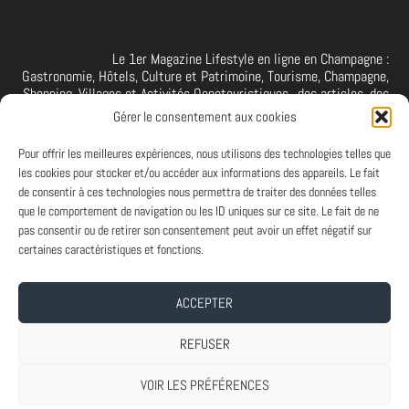
Le 1er Magazine Lifestyle en ligne en Champagne :
Gastronomie, Hôtels, Culture et Patrimoine, Tourisme, Champagne,
Shopping, Villages et Activités Oenotouristiques.. des articles, des
interviews, des vidéos et photos de la Champagne. A retrouver et à
Gérer le consentement aux cookies
suivre aussi sur facebook I X I Threads I YouTube I TikTok I
Instagram I Linkedin
Pour offrir les meilleures expériences, nous utilisons des technologies telles que
les cookies pour stocker et/ou accéder aux informations des appareils. Le fait
de consentir à ces technologies nous permettra de traiter des données telles
que le comportement de navigation ou les ID uniques sur ce site. Le fait de ne
PARTENAIRES
pas consentir ou de retirer son consentement peut avoir un effet négatif sur
Et vous ? Vous souhaitez devenir Partenaire d'Art de Vivre à la
certaines caractéristiques et fonctions.
Champenoise, n'hésitez pas à nous contacter.
ACCEPTER
A PROPOS
-
ABONNEMENT NEWSLETTER
-
MENTIONS LEGALES
REFUSER
VOIR LES PRÉFÉRENCES