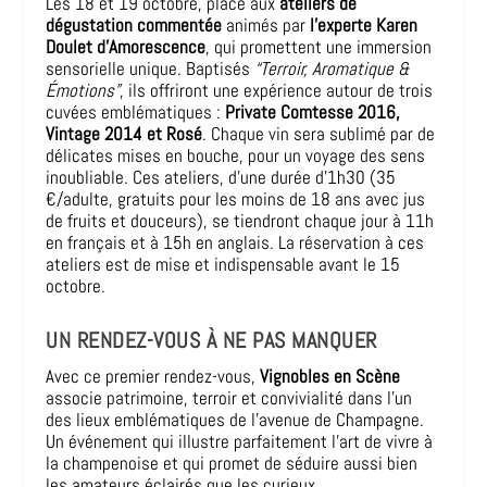
Les 18 et 19 octobre, place aux
ateliers de
dégustation commentée
animés par
l’experte Karen
Doulet d’Amorescence
, qui promettent une immersion
sensorielle unique. Baptisés
“Terroir, Aromatique &
Émotions”
, ils offriront une expérience autour de trois
cuvées emblématiques :
Private Comtesse 2016,
Vintage 2014 et Rosé
. Chaque vin sera sublimé par de
délicates mises en bouche, pour un voyage des sens
inoubliable. Ces ateliers, d’une durée d’1h30 (35
€/adulte, gratuits pour les moins de 18 ans avec jus
de fruits et douceurs), se tiendront chaque jour à 11h
en français et à 15h en anglais. La réservation à ces
ateliers est de mise et indispensable avant le 15
octobre.
UN RENDEZ-VOUS À NE PAS MANQUER
Avec ce premier rendez-vous,
Vignobles en Scène
associe patrimoine, terroir et convivialité dans l’un
des lieux emblématiques de l’avenue de Champagne.
Un événement qui illustre parfaitement l’art de vivre à
la champenoise et qui promet de séduire aussi bien
les amateurs éclairés que les curieux.