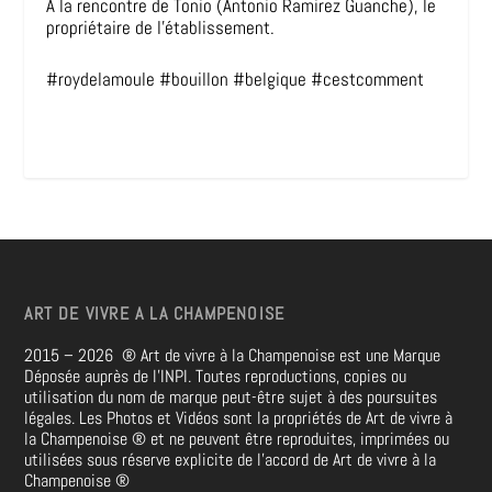
A la rencontre de Tonio (Antonio Ramirez Guanche), le
propriétaire de l’établissement.
#roydelamoule #bouillon #belgique #cestcomment
ART DE VIVRE A LA CHAMPENOISE
2015 – 2026
®
Art de vivre à la Champenoise est une Marque
Déposée auprès de l’INPI. Toutes reproductions, copies ou
utilisation du nom de marque peut-être sujet à des poursuites
légales. Les Photos et Vidéos sont la propriétés de
Art de vivre à
la Champenoise
®
et ne peuvent être reproduites, imprimées ou
utilisées sous réserve explicite de l’accord de Art de vivre à la
Champenoise
®