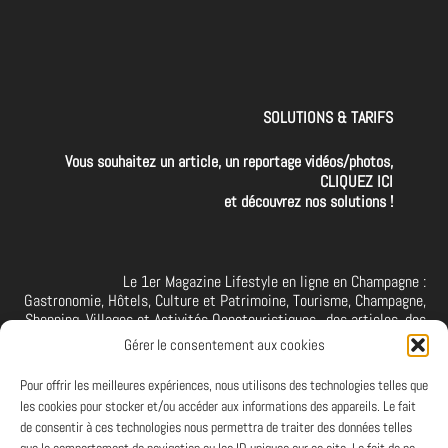
SOLUTIONS & TARIFS
Vous souhaitez un article, un reportage vidéos/photos,
CLIQUEZ ICI
et découvrez nos solutions !
Le 1er Magazine Lifestyle en ligne en Champagne :
Gastronomie, Hôtels, Culture et Patrimoine, Tourisme, Champagne,
Shopping, Villages et Activités Oenotouristiques.. des articles, des
interviews, des vidéos et photos de la Champagne. A retrouver et à
Gérer le consentement aux cookies
suivre aussi sur facebook I X I Threads I YouTube I TikTok I
Instagram I Linkedin
Pour offrir les meilleures expériences, nous utilisons des technologies telles que
les cookies pour stocker et/ou accéder aux informations des appareils. Le fait
de consentir à ces technologies nous permettra de traiter des données telles