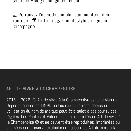
Gabrielle Malagu change de maison.
💻 Retrouvez l’épisode complet dès maintenant sur
Youtube ! 🎥 Le 1er magazine lifestyle en ligne en
Champagne
ART DE VIVRE A LA CHAMPENOISE
2015 – 2026
®
Art de vivre à la Champenoise est une Marque
Déposée auprès de l’INPI. Toutes reproductions, copies ou
utilisation du nom de marque peut-être sujet à des poursuites
légales. Les Photos et Vidéos sont la propriétés de
Art de vivre à
la Champenoise
®
et ne peuvent être reproduites, imprimées ou
utilisées sous réserve explicite de l’accord de Art de vivre à la