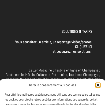
SOLUTIONS & TARIFS
Vous souhaitez un article, un reportage vidéos/photos,
CLIQUEZ ICI
et découvrez nos solutions !
Le 1er Magazine Lifestyle en ligne en Champagne :
Gastronomie, Hôtels, Culture et Patrimoine, Tourisme, Champagne,
Shopping, Villages et Activités Oenotouristiques.. des articles, des
interviews, des vidéos et photos de la Champagne. A retrouver et à
Gérer le consentement aux cookies
suivre aussi sur facebook I X I Threads I YouTube I TikTok I
Instagram I Linkedin
Pour offrir les meilleures expériences, nous utilisons des technologies telles que
les cookies pour stocker et/ou accéder aux informations des appareils. Le fait
de consentir à ces technologies nous permettra de traiter des données telles