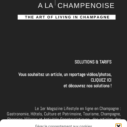
SOLUTIONS & TARIFS
Vous souhaitez un article, un reportage vidéos/photos,
CLIQUEZ ICI
et découvrez nos solutions !
Le 1er Magazine Lifestyle en ligne en Champagne :
Gastronomie, Hôtels, Culture et Patrimoine, Tourisme, Champagne,
Shopping, Villages et Activités Oenotouristiques.. des articles, des
interviews, des vidéos et photos de la Champagne. A retrouver et à
Gérer le consentement aux cookies