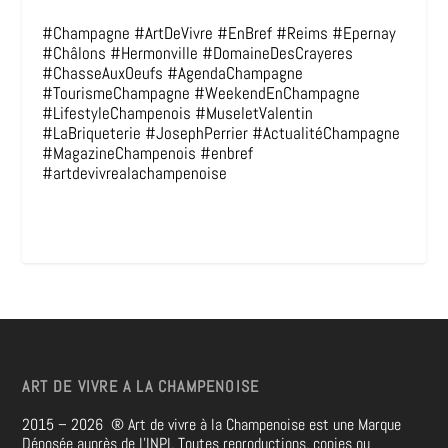
#Champagne #ArtDeVivre #EnBref #Reims #Epernay
#Châlons #Hermonville #DomaineDesCrayeres
#ChasseAuxOeufs #AgendaChampagne
#TourismeChampagne #WeekendEnChampagne
#LifestyleChampenois #MuseletValentin
#LaBriqueterie #JosephPerrier #ActualitéChampagne
#MagazineChampenois #enbref
#artdevivrealachampenoise
ART DE VIVRE A LA CHAMPENOISE
2015 – 2026
®
Art de vivre à la Champenoise est une Marque
Déposée auprès de l’INPI. Toutes reproductions, copies ou