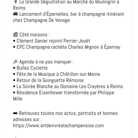
🍷 La Grande Dégustation au Marché du Boulingrin à
Reims
🚐 Lancement d’Épernelles, bar à champagne itinérant
chez Champagne De Venoge
📰 Côté maisons :
• Clément Ganier rejoint Perrier-Jouët
• EPC Champagne rachète Charles Mignon à Épernay
🎉 Agenda à ne pas manquer :
• Bulles Cyclette
• Fête de la Musique à Châtillon-sur-Marne
• Retour de la Guinguette Rémoise
• La Soirée Blanche au Domaine Les Crayères à Reims
• Résidence Eisenhower transformée par Philippe
Mille
➡️ Retrouvez toutes nos actus, portraits et bonnes
adresses sur :
https://www.artdevivrealachampenoise.com