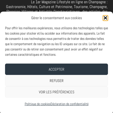
Le 1er Magazine Lifestyle en ligne en Champagne :
Gastronomie, Hôtels, Culture et Patrimoine, Tourisme, Champagne,
Shopping, Villages et Activités Oenotouristiques.. des articles, des
interviews, des vidéos et photos de la Champagne. A retrouver et à
Gérer le consentement aux cookies
suivre aussi sur facebook I X I Threads I YouTube I TikTok I
Instagram I Linkedin
Pour offrir les meilleures expériences, nous utilisons des technologies telles que
les cookies pour stocker et/ou accéder aux informations des appareils. Le fait
de consentir à ces technologies nous permettra de traiter des données telles
que le comportement de navigation ou les ID uniques sur ce site. Le fait de ne
PARTENAIRES
pas consentir ou de retirer son consentement peut avoir un effet négatif sur
Et vous ? Vous souhaitez devenir Partenaire d'Art de Vivre à la
certaines caractéristiques et fonctions.
Champenoise, n'hésitez pas à nous contacter.
ACCEPTER
A PROPOS
-
ABONNEMENT NEWSLETTER
-
MENTIONS LEGALES
REFUSER
VOIR LES PRÉFÉRENCES
Conçu par
| Propulsé par
Elegant Themes
WordPress
Politique de cookies
Déclaration de confidentialité