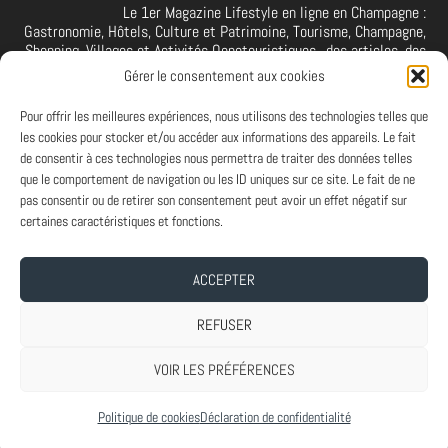
Le 1er Magazine Lifestyle en ligne en Champagne :
Gastronomie, Hôtels, Culture et Patrimoine, Tourisme, Champagne,
Shopping, Villages et Activités Oenotouristiques.. des articles, des
interviews, des vidéos et photos de la Champagne. A retrouver et à
Gérer le consentement aux cookies
suivre aussi sur facebook I X I Threads I YouTube I TikTok I
Instagram I Linkedin
Pour offrir les meilleures expériences, nous utilisons des technologies telles que
les cookies pour stocker et/ou accéder aux informations des appareils. Le fait
de consentir à ces technologies nous permettra de traiter des données telles
que le comportement de navigation ou les ID uniques sur ce site. Le fait de ne
PARTENAIRES
pas consentir ou de retirer son consentement peut avoir un effet négatif sur
Et vous ? Vous souhaitez devenir Partenaire d'Art de Vivre à la
certaines caractéristiques et fonctions.
Champenoise, n'hésitez pas à nous contacter.
ACCEPTER
A PROPOS
-
ABONNEMENT NEWSLETTER
-
MENTIONS LEGALES
REFUSER
VOIR LES PRÉFÉRENCES
Conçu par
| Propulsé par
Elegant Themes
WordPress
Politique de cookies
Déclaration de confidentialité