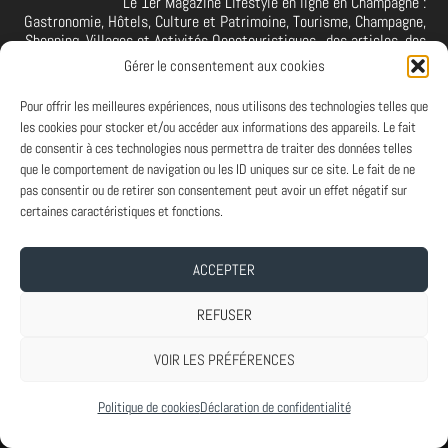
Le 1er Magazine Lifestyle en ligne en Champagne :
Gastronomie, Hôtels, Culture et Patrimoine, Tourisme, Champagne,
Shopping, Villages et Activités Oenotouristiques.. des articles, des
interviews, des vidéos et photos de la Champagne. A retrouver et à
Gérer le consentement aux cookies
suivre aussi sur facebook I X I Threads I YouTube I TikTok I
Instagram I Linkedin
Pour offrir les meilleures expériences, nous utilisons des technologies telles que
les cookies pour stocker et/ou accéder aux informations des appareils. Le fait
de consentir à ces technologies nous permettra de traiter des données telles
que le comportement de navigation ou les ID uniques sur ce site. Le fait de ne
PARTENAIRES
pas consentir ou de retirer son consentement peut avoir un effet négatif sur
Et vous ? Vous souhaitez devenir Partenaire d'Art de Vivre à la
certaines caractéristiques et fonctions.
Champenoise, n'hésitez pas à nous contacter.
ACCEPTER
A PROPOS
-
ABONNEMENT NEWSLETTER
-
MENTIONS LEGALES
REFUSER
VOIR LES PRÉFÉRENCES
Conçu par
| Propulsé par
Elegant Themes
WordPress
Politique de cookies
Déclaration de confidentialité