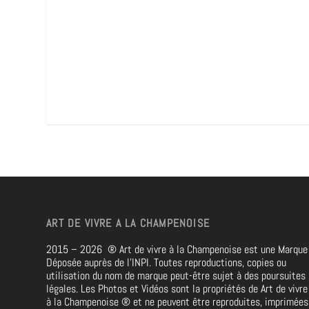
ART DE VIVRE A LA CHAMPENOISE
2015 – 2026
®
Art de vivre à la Champenoise est une Marque
Déposée auprès de l’INPI. Toutes reproductions, copies ou
utilisation du nom de marque peut-être sujet à des poursuites
légales. Les Photos et Vidéos sont la propriétés de
Art de vivre
à la Champenoise
®
et ne peuvent être reproduites, imprimées