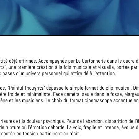
tité déjà affirmée. Accompagnée par La Cartonnerie dans le cadre 
ts”, une première création à la fois musicale et visuelle, portée p
s bases d’un univers personnel qui attire déjà l’attention.
e, “Painful Thoughts” dépasse le simple format du clip musical. D
e froide et minimaliste. Face caméra, seule dans la fosse, Margaux
scène et les musiciens. Le choix du format cinemascope accentue e
érieures et la douleur psychique. Peur de l’abandon, disparition de l
e rupture où l’émotion déborde. La voix, fragile et intense, évolue
ontée en tension participent au récit.