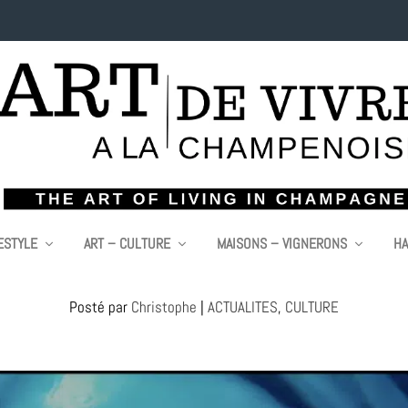
ESTYLE
ART – CULTURE
MAISONS – VIGNERONS
HA
UDEL DÉVOILE SON PREMIER TITRE “PAINF
Posté par
Christophe
|
ACTUALITES
,
CULTURE