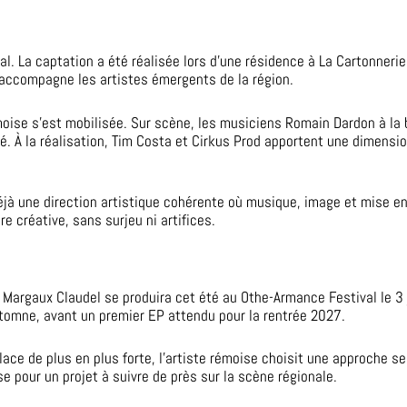
l. La captation a été réalisée lors d’une résidence à La Cartonneri
i accompagne les artistes émergents de la région.
ise s’est mobilisée. Sur scène, les musiciens Romain Dardon à la bat
À la réalisation, Tim Costa et Cirkus Prod apportent une dimension
déjà une direction artistique cohérente où musique, image et mise
e créative, sans surjeu ni artifices.
 Margaux Claudel se produira cet été au Othe-Armance Festival le 3 ju
tomne, avant un premier EP attendu pour la rentrée 2027.
ce de plus en plus forte, l’artiste rémoise choisit une approche se
e pour un projet à suivre de près sur la scène régionale.