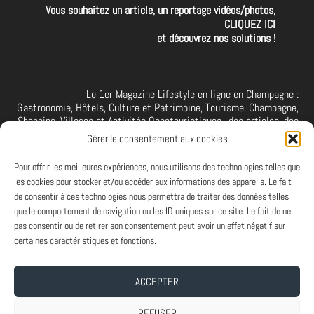
Vous souhaitez un article, un reportage vidéos/photos,
CLIQUEZ ICI
et découvrez nos solutions !
Le 1er Magazine Lifestyle en ligne en Champagne :
Gastronomie, Hôtels, Culture et Patrimoine, Tourisme, Champagne,
Shopping, Villages et Activités Oenotouristiques.. des articles, des
interviews, des vidéos et photos de la Champagne. A retrouver et à
Gérer le consentement aux cookies
suivre aussi sur facebook I X I Threads I YouTube I TikTok I
Instagram I Linkedin
Pour offrir les meilleures expériences, nous utilisons des technologies telles que
les cookies pour stocker et/ou accéder aux informations des appareils. Le fait
de consentir à ces technologies nous permettra de traiter des données telles
que le comportement de navigation ou les ID uniques sur ce site. Le fait de ne
PARTENAIRES
pas consentir ou de retirer son consentement peut avoir un effet négatif sur
Et vous ? Vous souhaitez devenir Partenaire d'Art de Vivre à la
certaines caractéristiques et fonctions.
Champenoise, n'hésitez pas à nous contacter.
ACCEPTER
A PROPOS
-
ABONNEMENT NEWSLETTER
-
MENTIONS LEGALES
REFUSER