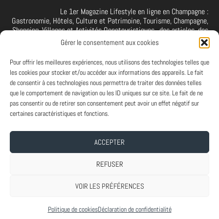
Le 1er Magazine Lifestyle en ligne en Champagne :
Gastronomie, Hôtels, Culture et Patrimoine, Tourisme, Champagne,
Shopping, Villages et Activités Oenotouristiques.. des articles, des
interviews, des vidéos et photos de la Champagne. A retrouver et à
Gérer le consentement aux cookies
suivre aussi sur facebook I X I Threads I YouTube I TikTok I
Instagram I Linkedin
Pour offrir les meilleures expériences, nous utilisons des technologies telles que
les cookies pour stocker et/ou accéder aux informations des appareils. Le fait
de consentir à ces technologies nous permettra de traiter des données telles
que le comportement de navigation ou les ID uniques sur ce site. Le fait de ne
PARTENAIRES
pas consentir ou de retirer son consentement peut avoir un effet négatif sur
Et vous ? Vous souhaitez devenir Partenaire d'Art de Vivre à la
certaines caractéristiques et fonctions.
Champenoise, n'hésitez pas à nous contacter.
ACCEPTER
A PROPOS
-
ABONNEMENT NEWSLETTER
-
MENTIONS LEGALES
REFUSER
VOIR LES PRÉFÉRENCES
Conçu par
| Propulsé par
Elegant Themes
WordPress
Politique de cookies
Déclaration de confidentialité