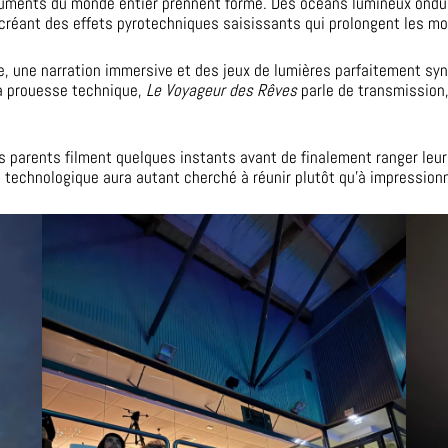
uments du monde entier prennent forme. Des océans lumineux ondule
créant des effets pyrotechniques saisissants qui prolongent les m
e, une narration immersive et des jeux de lumières parfaitement syn
la prouesse technique,
Le Voyageur des Rêves
parle de transmission,
es parents filment quelques instants avant de finalement ranger leu
technologique aura autant cherché à réunir plutôt qu’à impressionn