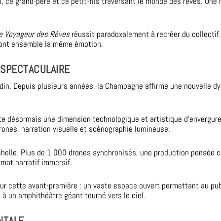
l, ce grand-père et ce petit-fils traversant le monde des rêves. Une
e Voyageur des Rêves
réussit paradoxalement à recréer du collectif
ront ensemble la même émotion.
 SPECTACULAIRE
odin. Depuis plusieurs années, la Champagne affirme une nouvelle dy
te désormais une dimension technologique et artistique d’envergure
ones, narration visuelle et scénographie lumineuse.
échelle. Plus de 1 000 drones synchronisés, une production pensée
mat narratif immersif.
pour cette avant-première : un vaste espace ouvert permettant au pu
e à un amphithéâtre géant tourné vers le ciel.
NTALE