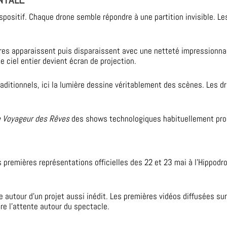
ispositif. Chaque drone semble répondre à une partition invisible. L
gures apparaissent puis disparaissent avec une netteté impressionn
 ciel entier devient écran de projection.
itionnels, ici la lumière dessine véritablement des scènes. Les dro
e Voyageur des Rêves
des shows technologiques habituellement pro
 premières représentations officielles des 22 et 23 mai à l’Hippod
ite autour d’un projet aussi inédit. Les premières vidéos diffusées su
e l’attente autour du spectacle.