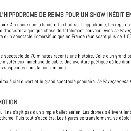
 L’HIPPODROME DE REIMS POUR UN SHOW INÉDIT E
rdinaire. À mesure que la lumière tombait sur l’hippodrome, les regard
lle d’assister à quelque chose de totalement nouveau. Avec
Le Voyag
ière d’un spectacle immersif unique en France réunissant plus de 1
e spectacle de 70 minutes raconte une histoire. Celle d’un grand-p
le mystérieux marchand de sable. Une aventure poétique où les dro
ts suspendus dans la nuit rémoise.
néma à ciel ouvert et le grand spectacle populaire,
Le Voyageur des 
MOTION
’il ne s’agit pas d’un simple ballet aérien. Les drones s’élèvent le
rome. Puis tout s’accélère. Les figures se transforment, se déploi