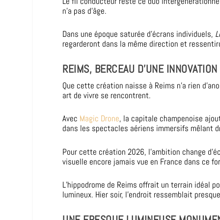
Le fil conducteur reste ce duo intergénérationne
n’a pas d’âge.
Dans une époque saturée d’écrans individuels,
L
regarderont dans la même direction et ressenti
REIMS, BERCEAU D’UNE INNOVATION
Que cette création naisse à Reims n’a rien d’an
art de vivre se rencontrent.
Avec
Magic Drone
, la capitale champenoise ajou
dans les spectacles aériens immersifs mêlant dr
Pour cette création 2026, l’ambition change d’
visuelle encore jamais vue en France dans ce for
L’hippodrome de Reims offrait un terrain idéal 
lumineux. Hier soir, l’endroit ressemblait presqu
UNE FRESQUE LUMINEUSE MONUME