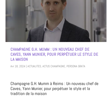
CHAMPAGNE G.H. MUMM : UN NOUVEAU CHEF DE
CAVES, YANN MUNIER, POUR PERPÉTUER LE STYLE DE
LA MAISON
Avr 18, 2024
|
ACTUALITES
,
ACTUS CHAMPAGNE
,
PERSONA GRATA
Champagne G.H. Mumm à Reims : Un nouveau chef de
Caves, Yann Munier, pour perpétuer le style et la
tradition de la maison