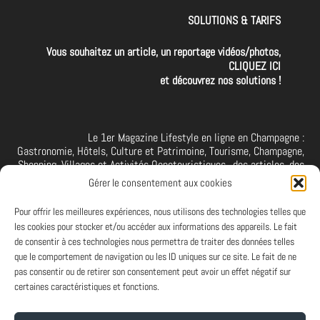
SOLUTIONS & TARIFS
Vous souhaitez un article, un reportage vidéos/photos,
CLIQUEZ ICI
et découvrez nos solutions !
Le 1er Magazine Lifestyle en ligne en Champagne :
Gastronomie, Hôtels, Culture et Patrimoine, Tourisme, Champagne,
Shopping, Villages et Activités Oenotouristiques.. des articles, des
interviews, des vidéos et photos de la Champagne. A retrouver et à
Gérer le consentement aux cookies
suivre aussi sur facebook I X I Threads I YouTube I TikTok I
Instagram I Linkedin
Pour offrir les meilleures expériences, nous utilisons des technologies telles que
les cookies pour stocker et/ou accéder aux informations des appareils. Le fait
de consentir à ces technologies nous permettra de traiter des données telles
que le comportement de navigation ou les ID uniques sur ce site. Le fait de ne
PARTENAIRES
pas consentir ou de retirer son consentement peut avoir un effet négatif sur
Et vous ? Vous souhaitez devenir Partenaire d'Art de Vivre à la
certaines caractéristiques et fonctions.
Champenoise, n'hésitez pas à nous contacter.