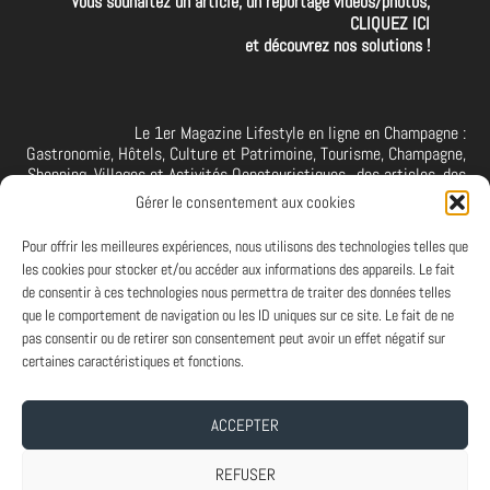
Vous souhaitez un article, un reportage vidéos/photos,
CLIQUEZ ICI
et découvrez nos solutions !
Le 1er Magazine Lifestyle en ligne en Champagne :
Gastronomie, Hôtels, Culture et Patrimoine, Tourisme, Champagne,
Shopping, Villages et Activités Oenotouristiques.. des articles, des
interviews, des vidéos et photos de la Champagne. A retrouver et à
Gérer le consentement aux cookies
suivre aussi sur facebook I X I Threads I YouTube I TikTok I
Instagram I Linkedin
Pour offrir les meilleures expériences, nous utilisons des technologies telles que
les cookies pour stocker et/ou accéder aux informations des appareils. Le fait
de consentir à ces technologies nous permettra de traiter des données telles
que le comportement de navigation ou les ID uniques sur ce site. Le fait de ne
PARTENAIRES
pas consentir ou de retirer son consentement peut avoir un effet négatif sur
Et vous ? Vous souhaitez devenir Partenaire d'Art de Vivre à la
certaines caractéristiques et fonctions.
Champenoise, n'hésitez pas à nous contacter.
ACCEPTER
A PROPOS
-
ABONNEMENT NEWSLETTER
-
MENTIONS LEGALES
REFUSER