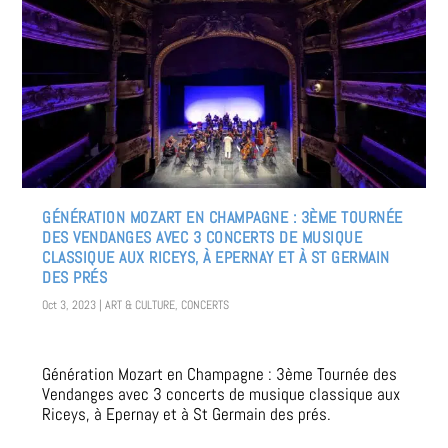
GÉNÉRATION MOZART EN CHAMPAGNE : 3ÈME TOURNÉE
DES VENDANGES AVEC 3 CONCERTS DE MUSIQUE
CLASSIQUE AUX RICEYS, À EPERNAY ET À ST GERMAIN
DES PRÉS
Oct 3, 2023
|
ART & CULTURE
,
CONCERTS
Génération Mozart en Champagne : 3ème Tournée des
Vendanges avec 3 concerts de musique classique aux
Riceys, à Epernay et à St Germain des prés.