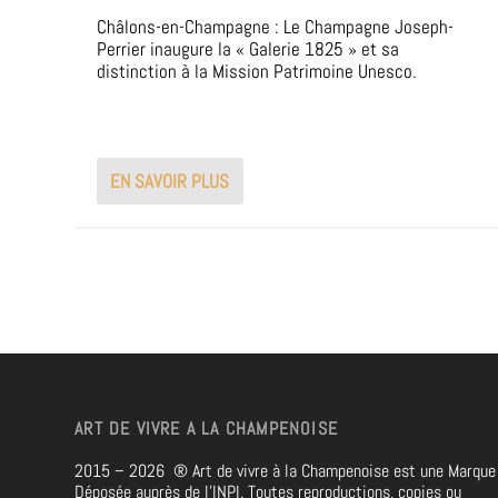
Châlons-en-Champagne : Le Champagne Joseph-
Perrier inaugure la « Galerie 1825 » et sa
distinction à la Mission Patrimoine Unesco.
EN SAVOIR PLUS
ART DE VIVRE A LA CHAMPENOISE
2015 – 2026
®
Art de vivre à la Champenoise est une Marque
Déposée auprès de l’INPI. Toutes reproductions, copies ou