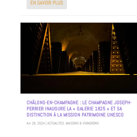
EN SAVOIR PLUS
CHÂLONS-EN-CHAMPAGNE : LE CHAMPAGNE JOSEPH-
PERRIER INAUGURE LA « GALERIE 1825 » ET SA
DISTINCTION À LA MISSION PATRIMOINE UNESCO
Avr 18, 2024
|
ACTUALITES
,
MAISONS & VIGNERONS