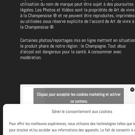
utilisation du nom de marque peut-être sujet à des poursuites
légales. Les Photos et Vidéos sont la propriétés de
Art de vivre
à la Champenoise
®
et ne peuvent être reproduites, imprimées
ou utilisées sous réserve explicite de l’accord de Art de vivre à
la Champenoise
®
Certaines photos/reportages mis en ligne mettent en situatio
le produit phare de notre région : le Champagne. Tout abus
d’alcool est dangereux pour la santé. A consommer avec
modération.
Cliquez pour accepter les cookies marketing et activer
ce contenu
Gérer le consentement aux cookies
ECOUTEZ de la bonne musique avec
ART DE VIVRE A LA
CHAMPENOISE
et
SPOTIFY
Pour offrir les meilleures expériences, nous utilisons des technologies telles que 
pour stocker et/ou accéder aux informations des appareils. Le fait de consentir à 