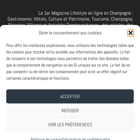
Le 1er Magazine Lifestyle en ligne en Champagne :
Gastronomie, Hôtels, Culture et Patrimoine, Tourisme, Champagne,
Shopping, Villages et Activités Oenotouristiques.. des articles, des
interviews, des vidéos et photos de la Champagne. A retrouver et à
Gérer le consentement aux cookies
suivre aussi sur facebook I X I Threads I YouTube I TikTok I
Instagram I Linkedin
Pour offrir les meilleures expériences, nous utilisons des technologies telles que
les cookies pour stocker et/ou accéder aux informations des appareils. Le fait
de consentir à ces technologies nous permettra de traiter des données telles
que le comportement de navigation ou les ID uniques sur ce site. Le fait de ne
PARTENAIRES
pas consentir ou de retirer son consentement peut avoir un effet négatif sur
Et vous ? Vous souhaitez devenir Partenaire d'Art de Vivre à la
certaines caractéristiques et fonctions.
Champenoise, n'hésitez pas à nous contacter.
ACCEPTER
A PROPOS
-
ABONNEMENT NEWSLETTER
-
MENTIONS LEGALES
REFUSER
VOIR LES PRÉFÉRENCES
Conçu par
| Propulsé par
Elegant Themes
WordPress
Politique de cookies
Déclaration de confidentialité