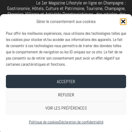
Le 1er Magazine Lifestyle en ligne en Champagne :
Gastronomie, Hôtels, Culture et Patrimoine, Tourisme, Champagne,
Shopping, Villages et Activités Oenotouristiques.. des articles, des
interviews, des vidéos et photos de la Champagne. A retrouver et à
Gérer le consentement aux cookies
suivre aussi sur facebook I X I Threads I YouTube I TikTok I
Instagram I Linkedin
Pour offrir les meilleures expériences, nous utilisons des technologies telles que
les cookies pour stocker et/ou accéder aux informations des appareils. Le fait
de consentir à ces technologies nous permettra de traiter des données telles
que le comportement de navigation ou les ID uniques sur ce site. Le fait de ne
PARTENAIRES
pas consentir ou de retirer son consentement peut avoir un effet négatif sur
Et vous ? Vous souhaitez devenir Partenaire d'Art de Vivre à la
certaines caractéristiques et fonctions.
Champenoise, n'hésitez pas à nous contacter.
ACCEPTER
A PROPOS
-
ABONNEMENT NEWSLETTER
-
MENTIONS LEGALES
REFUSER
VOIR LES PRÉFÉRENCES
Conçu par
| Propulsé par
Elegant Themes
WordPress
Politique de cookies
Déclaration de confidentialité