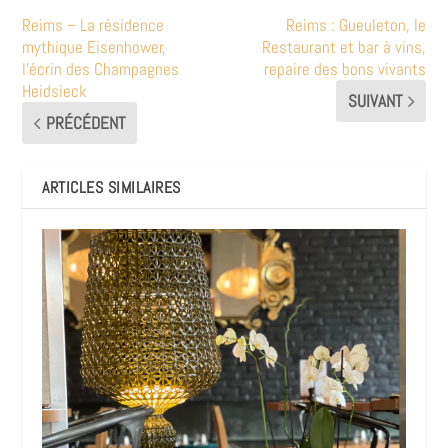
Reims – La résidence
Reims : Gueuleton, le
mythique Eisenhower,
Restaurant et bar à vins,
l’écrin des Champagnes
repaire des bons vivants
Heidsieck
SUIVANT
PRÉCÉDENT
ARTICLES SIMILAIRES