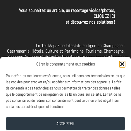
Vous souhaitez un article, un reportage vidéos/photos,
CLIQUEZ ICI
et découvrez nos solutions !
Le 1er Magazine Lifestyle en ligne en Champagne :
Gastronomie, Hôtels, Culture et Patrimoine, Tourisme, Champagne,
Shopping, Villages et Activités Oenotouristiques.. des articles, des
interviews, des vidéos et photos de la Champagne. A retrouver et à
Gérer le consentement aux cookies
suivre aussi sur facebook I X I Threads I YouTube I TikTok I
Instagram I Linkedin
Pour offrir les meilleures expériences, nous utilisons des technologies telles que
les cookies pour stocker et/ou accéder aux informations des appareils. Le fait
de consentir à ces technologies nous permettra de traiter des données telles
que le comportement de navigation ou les ID uniques sur ce site. Le fait de ne
PARTENAIRES
pas consentir ou de retirer son consentement peut avoir un effet négatif sur
Et vous ? Vous souhaitez devenir Partenaire d'Art de Vivre à la
certaines caractéristiques et fonctions.
Champenoise, n'hésitez pas à nous contacter.
ACCEPTER
A PROPOS
-
ABONNEMENT NEWSLETTER
-
MENTIONS LEGALES