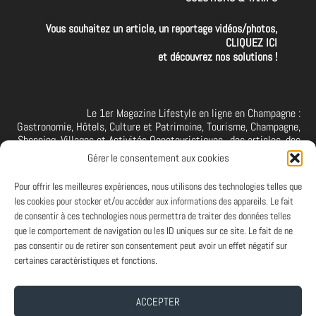
Vous souhaitez un article, un reportage vidéos/photos,
CLIQUEZ ICI
et découvrez nos solutions !
Le 1er Magazine Lifestyle en ligne en Champagne :
Gastronomie, Hôtels, Culture et Patrimoine, Tourisme, Champagne,
Shopping, Villages et Activités Oenotouristiques.. des articles, des
interviews, des vidéos et photos de la Champagne. A retrouver et à
Gérer le consentement aux cookies
suivre aussi sur facebook I X I Threads I YouTube I TikTok I
Instagram I Linkedin
Pour offrir les meilleures expériences, nous utilisons des technologies telles que
les cookies pour stocker et/ou accéder aux informations des appareils. Le fait
de consentir à ces technologies nous permettra de traiter des données telles
que le comportement de navigation ou les ID uniques sur ce site. Le fait de ne
PARTENAIRES
pas consentir ou de retirer son consentement peut avoir un effet négatif sur
Et vous ? Vous souhaitez devenir Partenaire d'Art de Vivre à la
certaines caractéristiques et fonctions.
Champenoise, n'hésitez pas à nous contacter.
ACCEPTER