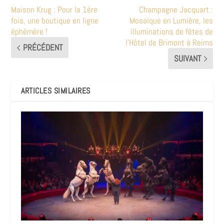
Maison Krug : Pour la 1ère
Champagne Jacquart :
fois, une boutique en ligne
Mosaique en Lumière, les
éphémère !
illuminations de fêtes de
l’Hôtel de Brimont à Reims
PRÉCÉDENT
SUIVANT
ARTICLES SIMILAIRES