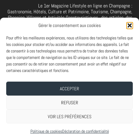
Le 1er Magazine Lifestyle en ligne en Champagne :
Gastronomie, Hôtels, Culture et Patrimoine, Tourisme, Champagne,
Shopping, Villages et Activités Oenotouristiques.. des articles, des
interviews, des vidéos et photos de la Champagne. A retrouver et à
Gérer le consentement aux cookies
suivre aussi sur facebook I X I Threads I YouTube I TikTok I
Instagram I Linkedin
Pour offrir les meilleures expériences, nous utilisons des technologies telles que
les cookies pour stocker et/ou accéder aux informations des appareils. Le fait
de consentir à ces technologies nous permettra de traiter des données telles
que le comportement de navigation ou les ID uniques sur ce site. Le fait de ne
PARTENAIRES
pas consentir ou de retirer son consentement peut avoir un effet négatif sur
Et vous ? Vous souhaitez devenir Partenaire d'Art de Vivre à la
certaines caractéristiques et fonctions.
Champenoise, n'hésitez pas à nous contacter.
ACCEPTER
A PROPOS
-
ABONNEMENT NEWSLETTER
-
MENTIONS LEGALES
REFUSER
VOIR LES PRÉFÉRENCES
Conçu par
| Propulsé par
Elegant Themes
WordPress
Politique de cookies
Déclaration de confidentialité