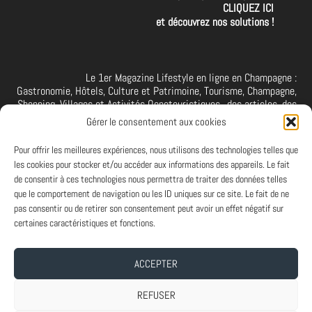
CLIQUEZ ICI
et découvrez nos solutions !
Le 1er Magazine Lifestyle en ligne en Champagne :
Gastronomie, Hôtels, Culture et Patrimoine, Tourisme, Champagne,
Shopping, Villages et Activités Oenotouristiques.. des articles, des
interviews, des vidéos et photos de la Champagne. A retrouver et à
Gérer le consentement aux cookies
suivre aussi sur facebook I X I Threads I YouTube I TikTok I
Instagram I Linkedin
Pour offrir les meilleures expériences, nous utilisons des technologies telles que
les cookies pour stocker et/ou accéder aux informations des appareils. Le fait
de consentir à ces technologies nous permettra de traiter des données telles
que le comportement de navigation ou les ID uniques sur ce site. Le fait de ne
PARTENAIRES
pas consentir ou de retirer son consentement peut avoir un effet négatif sur
Et vous ? Vous souhaitez devenir Partenaire d'Art de Vivre à la
certaines caractéristiques et fonctions.
Champenoise, n'hésitez pas à nous contacter.
ACCEPTER
A PROPOS
-
ABONNEMENT NEWSLETTER
-
MENTIONS LEGALES
REFUSER