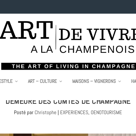
ESTYLE
ART – CULTURE
MAISONS – VIGNERONS
HA
IBAUD IV, L’EXPÉRIENCE PROPOSÉE PAR LE 
DEMEURE DES COMTES DE CHAMPAGNE
Posté par
Christophe
|
EXPERIENCES
,
OENOTOURISME