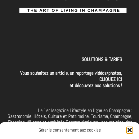
SOLUTIONS & TARIFS
Vous souhaitez un article, un reportage vidéos/photos,
CLIQUEZ ICI
et découvrez nos solutions !
Le 1er Magazine Lifestyle en ligne en Champagne :
Gastronomie, Hôtels, Culture et Patrimoine, Tourisme, Champagne,
Shopping, Villages et Activités Oenotouristiques.. des articles, des
interviews, des vidéos et photos de la Champagne. A retrouver et à
Gérer le consentement aux cookies
suivre aussi sur facebook I X I Threads I YouTube I TikTok I