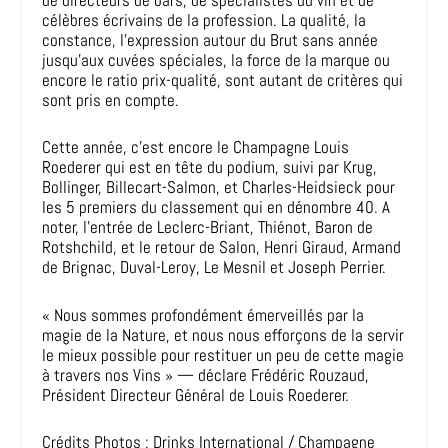
de directeurs de bars, de spécialistes du vin et de
célèbres écrivains de la profession. La qualité, la
constance, l’expression autour du Brut sans année
jusqu’aux cuvées spéciales, la force de la marque ou
encore le ratio prix-qualité, sont autant de critères qui
sont pris en compte.
Cette année, c’est encore le Champagne Louis
Roederer qui est en tête du podium, suivi par Krug,
Bollinger, Billecart-Salmon, et Charles-Heidsieck pour
les 5 premiers du classement qui en dénombre 40. A
noter, l’entrée de Leclerc-Briant, Thiénot, Baron de
Rotshchild, et le retour de Salon, Henri Giraud, Armand
de Brignac, Duval-Leroy, Le Mesnil et Joseph Perrier.
« Nous sommes profondément émerveillés par la
magie de la Nature, et nous nous efforçons de la servir
le mieux possible pour restituer un peu de cette magie
à travers nos Vins » — déclare Frédéric Rouzaud,
Président Directeur Général de Louis Roederer.
Crédits Photos : Drinks International / Champagne