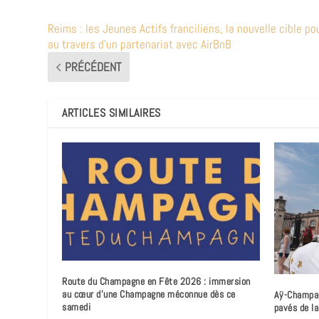
Reims : les Jeunes Actifs franciliens, la nouvelle cible p
au travers d’un partenariat avec AirBnB
PRÉCÉDENT
ARTICLES SIMILAIRES
Route du Champagne en Fête 2026 : immersion
au cœur d’une Champagne méconnue dès ce
Aÿ-Champagn
samedi
pavés de l