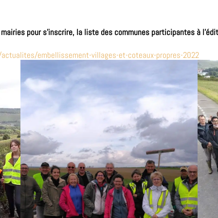
airies pour s’inscrire, la liste des communes participantes à l’édit
actualites/embellissement-villages-et-coteaux-propres-2022